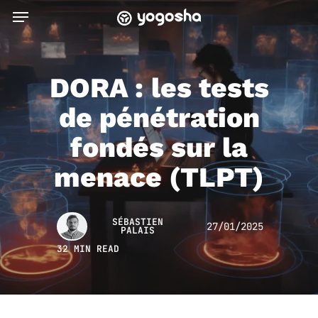
Skip
Menu
to
main
content
DORA : les tests
de pénétration
fondés sur la
menace (TLPT)
SÉBASTIEN
27/01/2025
PALAIS
32 MIN READ