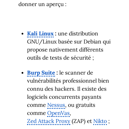
donner un aperçu :
Kali Linux
:
une distribution
GNU/Linux basée sur Debian qui
propose nativement différents
outils de tests de sécurité ;
Burp Suite
:
le scanner de
vulnérabilités professionnel bien
connu des hackers. Il existe des
logiciels concurrents payants
comme
Nessus
, ou gratuits
comme
OpenVas
,
Zed Attack Proxy
(ZAP) et
Nikto
;