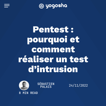
Skip
Menu
to
main
content
Pentest :
pourquoi et
comment
réaliser un test
d’intrusion
SÉBASTIEN
24/11/2022
PALAIS
8 MIN READ