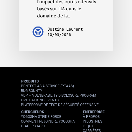
l’impact des outils offensifs
basés sur l’IA dans le
domaine de la…
Justine Leurent
10/03/2026
PRODUITS
PENTEST AS A SERVICE (PTAAS)
BUG BOUNTY
VDP – VULNERABILITY DISCLOSURE PROGRAM
LIVE HACKING EVENTS
PLATEFORME DE TEST DE SÉCURITÉ OFFENSIVE
CHERCHEURS
ENTREPRISE
YOGOSHA STRIKE FORCE
À PROPOS
COMMENT REJOINDRE YOGOSHA
INDUSTRIES
LEADERBOARD
L’ÉQUIPE
CARRIÈRES