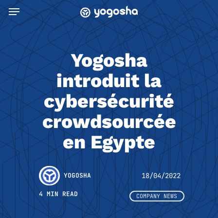
Skip
Menu
to
main
content
Yogosha
introduit la
cybersécurité
crowdsourcée
en Egypte
YOGOSHA
18/04/2022
4 MIN READ
COMPANY NEWS