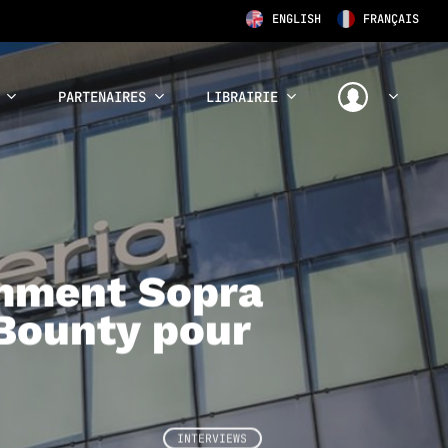
ENGLISH
FRANÇAIS
PARTENAIRES
LIBRAIRIE
omment Sopra
 Bounty pour
INTERVIEWS