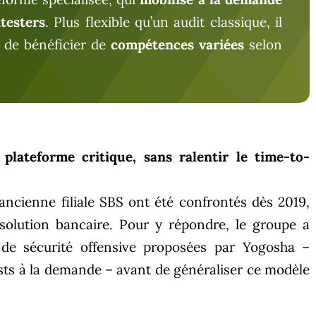
testers
. Plus flexible qu’un audit classique, il
 de bénéficier de
compétences variées
selon
lateforme critique, sans ralentir le time-to-
 ancienne filiale SBS ont été confrontés dès 2019,
solution bancaire. Pour y répondre, le groupe a
 de sécurité offensive proposées par Yogosha –
ests à la demande – avant de généraliser ce modèle