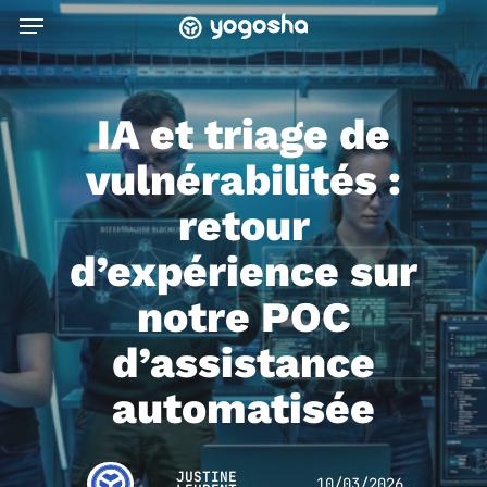
Skip
Menu
to
main
content
IA et triage de
vulnérabilités :
retour
d’expérience sur
notre POC
d’assistance
automatisée
JUSTINE
10/03/2026